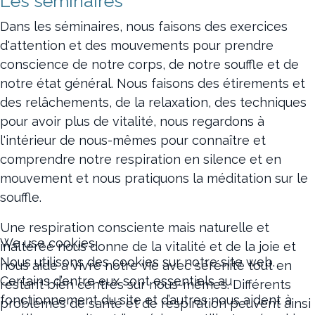
Les séminaires
Dans les séminaires, nous faisons des exercices
d'attention et des mouvements pour prendre
conscience de notre corps, de notre souffle et de
notre état général. Nous faisons des étirements et
des relâchements, de la relaxation, des techniques
pour avoir plus de vitalité, nous regardons à
l'intérieur de nous-mêmes pour connaître et
comprendre notre respiration en silence et en
mouvement et nous pratiquons la méditation sur le
souffle.
Une respiration consciente mais naturelle et
We use cookies
inaltérée nous donne de la vitalité et de la joie et
Nous utilisons des cookies sur notre site web.
nous aide à vivre notre vie avec sérénité tout en
Certains d’entre eux sont essentiels au
restant bien centrés sur nous-mêmes. Différents
fonctionnement du site et d’autres nous aident à
problèmes de santé et de respiration peuvent ainsi