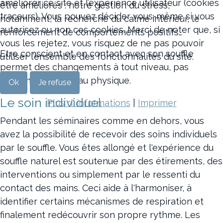
améliorer ce site et l’expérience utilisateur (cookies
être améliorés : notre gestion du stress,
traceurs). Vous pouvez décider vous-même si vous
notamment, la recherche du calme intérieur, le
autorisez ou non ces cookies. Merci de noter que, si
renforcement de comportements positifs…
vous les rejetez, vous risquez de ne pas pouvoir
Etre conscient et en contact avec son souffle
utiliser l’ensemble des fonctionnalités du site.
permet des changements à tout niveau, pas
seulement au niveau physique.
Ok
Je refuse
Le soin individuel
Plus d' informations
|
Imprimer
Pendant les séminaires comme en dehors, vous
avez la possibilité de recevoir des soins individuels
par le souffle. Vous êtes allongé et l'expérience du
souffle naturel est soutenue par des étirements, des
interventions ou simplement par le ressenti du
contact des mains. Ceci aide à l'harmoniser, à
identifier certains mécanismes de respiration et
finalement redécouvrir son propre rythme. Les