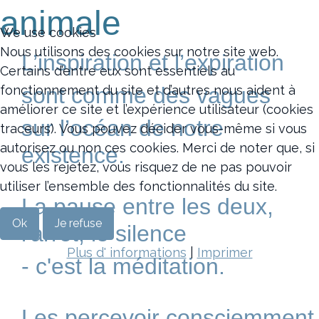
animale
We use cookies
Nous utilisons des cookies sur notre site web.
L’inspiration et l’expiration
Certains d’entre eux sont essentiels au
sont comme des vagues
fonctionnement du site et d’autres nous aident à
améliorer ce site et l’expérience utilisateur (cookies
sur
l’océan de notre
traceurs). Vous pouvez décider vous-même si vous
autorisez ou non ces cookies. Merci de noter que, si
existence.
vous les rejetez, vous risquez de ne pas pouvoir
utiliser l’ensemble des fonctionnalités du site.
La pause entre les deux,
Ok
Je refuse
l'arrêt, le silence
Plus d' informations
|
Imprimer
- c'est la méditation.
Les percevoir consciemment