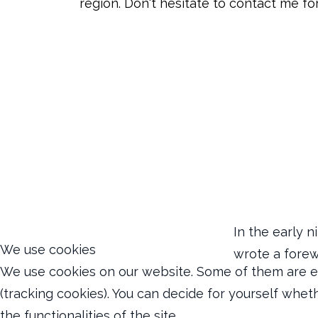
region.
Don't hesitate to contact me for
In the early 
We use cookies
wrote a forew
We use cookies on our website. Some of them are ess
(tracking cookies). You can decide for yourself whet
the functionalities of the site.